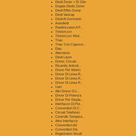
Diodi Zener + Di 10w
Doppio Diodo Zener
Diodi Efftto Dump
Diodi Varicap
Diodi Al Germanio
Autodiodi
Raddrizzatori A P...
Tiristori,scr
Tiristori,scr Mod...
Triac
Triac Con Capocor...
Diac
Alternistor
Diodi Laser
Driver, Circuiti ...
Ricambi, Articoli...
Driver Per Motori
Driver Di Linea R...
Driver Di Linea R...
Driver Di Linea R...
Uart
Altri Driver Di L...
Driver Di Potenza
Driver Per Displa...
Interfacce Di Pot...
Convertitori Di C...
Circuiti Telefonici
Controllo Tempera...
Altre Interfacce
Convertitori Ad
Convertitori Da
Registratori Vocali