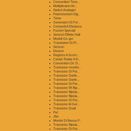
Convertitori Tens...
Moltiplicatori An...
Switch Analogici
Potenziometri Dig...
Timer
Generatori Di For...
Comandi A Distanza
Fuzioni Speciali
Sensori Effetto Hall
Moduli Gs-gsr
Trasduttori Di Pr...
Sensori
Divisori
Registro A Scorri...
Cavita' Radar A D...
Convertitori Dc D...
Transistor-mosfet...
Transistor Di Pot...
Transistor Darlin...
Transistor Darlin...
Transistor Di Pot...
Transistor Rf Bip...
Transistor Bipola...
Transistor Bipola...
Transistor Di Pot...
Transistor Al Ger...
Transistor Duali
Put
Jfet
Mosfet Di Bassa P...
Transistor Bipola...
Transistor Di Pot...