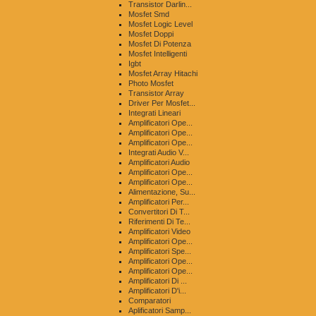
Transistor Darlin...
Mosfet Smd
Mosfet Logic Level
Mosfet Doppi
Mosfet Di Potenza
Mosfet Intelligenti
Igbt
Mosfet Array Hitachi
Photo Mosfet
Transistor Array
Driver Per Mosfet...
Integrati Lineari
Amplificatori Ope...
Amplificatori Ope...
Amplificatori Ope...
Integrati Audio V...
Amplificatori Audio
Amplificatori Ope...
Amplificatori Ope...
Alimentazione, Su...
Amplificatori Per...
Convertitori Di T...
Riferimenti Di Te...
Amplificatori Video
Amplificatori Ope...
Amplificatori Spe...
Amplificatori Ope...
Amplificatori Ope...
Amplificatori Di ...
Amplificatori D'i...
Comparatori
Aplificatori Samp...