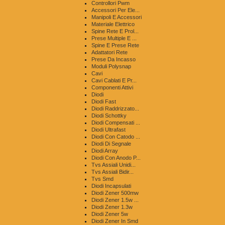
Controllori Pwm
Accessori Per Ele...
Manipoli E Accessori
Materiale Elettrico
Spine Rete E Prol...
Prese Multiple E ...
Spine E Prese Rete
Adattatori Rete
Prese Da Incasso
Moduli Polysnap
Cavi
Cavi Cablati E Pr...
Componenti Attivi
Diodi
Diodi Fast
Diodi Raddrizzato...
Diodi Schottky
Diodi Compensati ...
Diodi Ultrafast
Diodi Con Catodo ...
Diodi Di Segnale
Diodi Array
Diodi Con Anodo P...
Tvs Assiali Unidi...
Tvs Assiali Bidir...
Tvs Smd
Diodi Incapsulati
Diodi Zener 500mw
Diodi Zener 1.5w ...
Diodi Zener 1.3w
Diodi Zener 5w
Diodi Zener In Smd