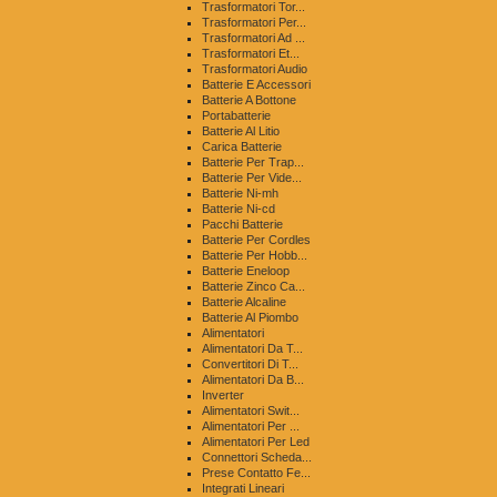
Trasformatori Tor...
Trasformatori Per...
Trasformatori Ad ...
Trasformatori Et...
Trasformatori Audio
Batterie E Accessori
Batterie A Bottone
Portabatterie
Batterie Al Litio
Carica Batterie
Batterie Per Trap...
Batterie Per Vide...
Batterie Ni-mh
Batterie Ni-cd
Pacchi Batterie
Batterie Per Cordles
Batterie Per Hobb...
Batterie Eneloop
Batterie Zinco Ca...
Batterie Alcaline
Batterie Al Piombo
Alimentatori
Alimentatori Da T...
Convertitori Di T...
Alimentatori Da B...
Inverter
Alimentatori Swit...
Alimentatori Per ...
Alimentatori Per Led
Connettori Scheda...
Prese Contatto Fe...
Integrati Lineari