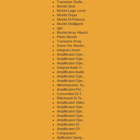
Transistor Darlin...
Mosfet Smd
Mosfet Logic Level
Mosfet Doppi
Mosfet Di Potenza
Mosfet Intelligenti
Igbt
Mosfet Array Hitachi
Photo Mosfet
Transistor Array
Driver Per Mosfet...
Integrati Lineari
Amplificatori Ope...
Amplificatori Ope...
Amplificatori Ope...
Integrati Audio V...
Amplificatori Audio
Amplificatori Ope...
Amplificatori Ope...
Alimentazione, Su...
Amplificatori Per...
Convertitori Di T...
Riferimenti Di Te...
Amplificatori Video
Amplificatori Ope...
Amplificatori Spe...
Amplificatori Ope...
Amplificatori Ope...
Amplificatori Di ...
Amplificatori D'i...
Comparatori
Aplificatori Samp...