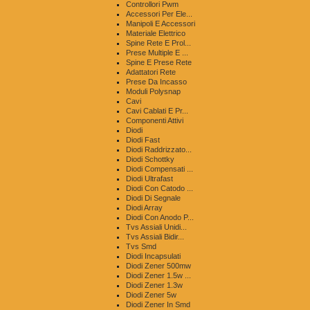
Controllori Pwm
Accessori Per Ele...
Manipoli E Accessori
Materiale Elettrico
Spine Rete E Prol...
Prese Multiple E ...
Spine E Prese Rete
Adattatori Rete
Prese Da Incasso
Moduli Polysnap
Cavi
Cavi Cablati E Pr...
Componenti Attivi
Diodi
Diodi Fast
Diodi Raddrizzato...
Diodi Schottky
Diodi Compensati ...
Diodi Ultrafast
Diodi Con Catodo ...
Diodi Di Segnale
Diodi Array
Diodi Con Anodo P...
Tvs Assiali Unidi...
Tvs Assiali Bidir...
Tvs Smd
Diodi Incapsulati
Diodi Zener 500mw
Diodi Zener 1.5w ...
Diodi Zener 1.3w
Diodi Zener 5w
Diodi Zener In Smd