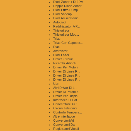
Diodi Zener + Di 10w
Doppio Diodo Zener
Diodi Efftto Dump
Diodi Varicap
Diodi Al Germanio
Autodiodi
Raddrizzatori A P...
Tiristori,scr
Tiristori,scr Mod...
Triac
Triac Con Capocor...
Diac
Alternistor
Diodi Laser
Driver, Circuiti ...
Ricambi, Articoli...
Driver Per Motori
Driver Di Linea R...
Driver Di Linea R...
Driver Di Linea R...
Uart
Altri Driver Di L...
Driver Di Potenza
Driver Per Displa...
Interfacce Di Pot...
Convertitori Di C...
Circuiti Telefonici
Controllo Tempera...
Altre Interfacce
Convertitori Ad
Convertitori Da
Registratori Vocali