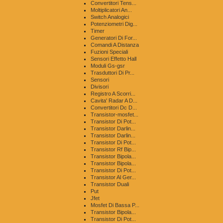
Convertitori Tens...
Moltiplicatori An...
Switch Analogici
Potenziometri Dig...
Timer
Generatori Di For...
Comandi A Distanza
Fuzioni Speciali
Sensori Effetto Hall
Moduli Gs-gsr
Trasduttori Di Pr...
Sensori
Divisori
Registro A Scorri...
Cavita' Radar A D...
Convertitori Dc D...
Transistor-mosfet...
Transistor Di Pot...
Transistor Darlin...
Transistor Darlin...
Transistor Di Pot...
Transistor Rf Bip...
Transistor Bipola...
Transistor Bipola...
Transistor Di Pot...
Transistor Al Ger...
Transistor Duali
Put
Jfet
Mosfet Di Bassa P...
Transistor Bipola...
Transistor Di Pot...