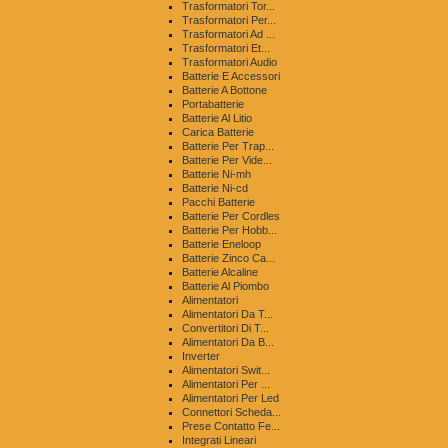
Trasformatori Tor...
Trasformatori Per...
Trasformatori Ad ...
Trasformatori Et...
Trasformatori Audio
Batterie E Accessori
Batterie A Bottone
Portabatterie
Batterie Al Litio
Carica Batterie
Batterie Per Trap...
Batterie Per Vide...
Batterie Ni-mh
Batterie Ni-cd
Pacchi Batterie
Batterie Per Cordles
Batterie Per Hobb...
Batterie Eneloop
Batterie Zinco Ca...
Batterie Alcaline
Batterie Al Piombo
Alimentatori
Alimentatori Da T...
Convertitori Di T...
Alimentatori Da B...
Inverter
Alimentatori Swit...
Alimentatori Per ...
Alimentatori Per Led
Connettori Scheda...
Prese Contatto Fe...
Integrati Lineari