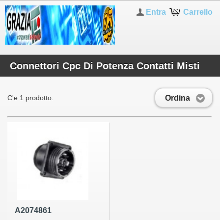
Entra
Carrello
Connettori Cpc Di Potenza Contatti Misti
Ordina
C'e 1 prodotto.
A2074861