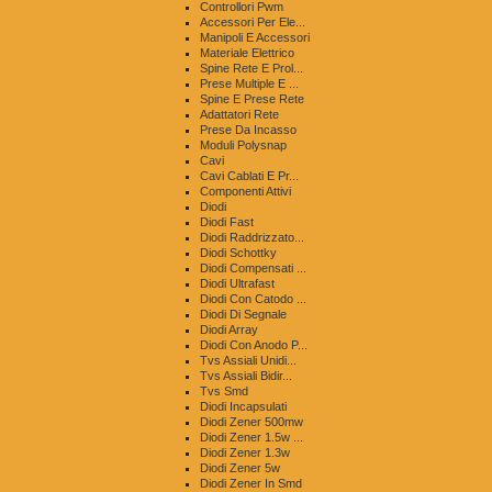
Controllori Pwm
Accessori Per Ele...
Manipoli E Accessori
Materiale Elettrico
Spine Rete E Prol...
Prese Multiple E ...
Spine E Prese Rete
Adattatori Rete
Prese Da Incasso
Moduli Polysnap
Cavi
Cavi Cablati E Pr...
Componenti Attivi
Diodi
Diodi Fast
Diodi Raddrizzato...
Diodi Schottky
Diodi Compensati ...
Diodi Ultrafast
Diodi Con Catodo ...
Diodi Di Segnale
Diodi Array
Diodi Con Anodo P...
Tvs Assiali Unidi...
Tvs Assiali Bidir...
Tvs Smd
Diodi Incapsulati
Diodi Zener 500mw
Diodi Zener 1.5w ...
Diodi Zener 1.3w
Diodi Zener 5w
Diodi Zener In Smd