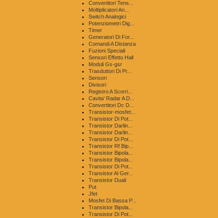
Convertitori Tens...
Moltiplicatori An...
Switch Analogici
Potenziometri Dig...
Timer
Generatori Di For...
Comandi A Distanza
Fuzioni Speciali
Sensori Effetto Hall
Moduli Gs-gsr
Trasduttori Di Pr...
Sensori
Divisori
Registro A Scorri...
Cavita' Radar A D...
Convertitori Dc D...
Transistor-mosfet...
Transistor Di Pot...
Transistor Darlin...
Transistor Darlin...
Transistor Di Pot...
Transistor Rf Bip...
Transistor Bipola...
Transistor Bipola...
Transistor Di Pot...
Transistor Al Ger...
Transistor Duali
Put
Jfet
Mosfet Di Bassa P...
Transistor Bipola...
Transistor Di Pot...