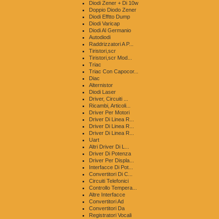
Diodi Zener + Di 10w
Doppio Diodo Zener
Diodi Efftto Dump
Diodi Varicap
Diodi Al Germanio
Autodiodi
Raddrizzatori A P...
Tiristori,scr
Tiristori,scr Mod...
Triac
Triac Con Capocor...
Diac
Alternistor
Diodi Laser
Driver, Circuiti ...
Ricambi, Articoli...
Driver Per Motori
Driver Di Linea R...
Driver Di Linea R...
Driver Di Linea R...
Uart
Altri Driver Di L...
Driver Di Potenza
Driver Per Displa...
Interfacce Di Pot...
Convertitori Di C...
Circuiti Telefonici
Controllo Tempera...
Altre Interfacce
Convertitori Ad
Convertitori Da
Registratori Vocali