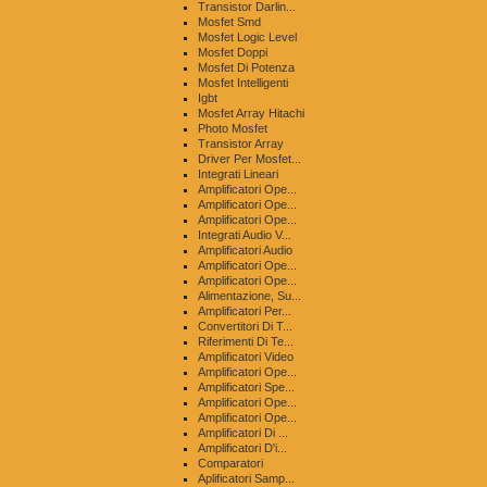
Transistor Darlin...
Mosfet Smd
Mosfet Logic Level
Mosfet Doppi
Mosfet Di Potenza
Mosfet Intelligenti
Igbt
Mosfet Array Hitachi
Photo Mosfet
Transistor Array
Driver Per Mosfet...
Integrati Lineari
Amplificatori Ope...
Amplificatori Ope...
Amplificatori Ope...
Integrati Audio V...
Amplificatori Audio
Amplificatori Ope...
Amplificatori Ope...
Alimentazione, Su...
Amplificatori Per...
Convertitori Di T...
Riferimenti Di Te...
Amplificatori Video
Amplificatori Ope...
Amplificatori Spe...
Amplificatori Ope...
Amplificatori Ope...
Amplificatori Di ...
Amplificatori D'i...
Comparatori
Aplificatori Samp...