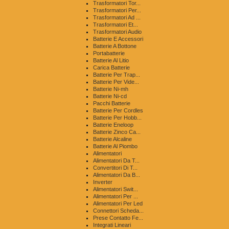
Trasformatori Tor...
Trasformatori Per...
Trasformatori Ad ...
Trasformatori Et...
Trasformatori Audio
Batterie E Accessori
Batterie A Bottone
Portabatterie
Batterie Al Litio
Carica Batterie
Batterie Per Trap...
Batterie Per Vide...
Batterie Ni-mh
Batterie Ni-cd
Pacchi Batterie
Batterie Per Cordles
Batterie Per Hobb...
Batterie Eneloop
Batterie Zinco Ca...
Batterie Alcaline
Batterie Al Piombo
Alimentatori
Alimentatori Da T...
Convertitori Di T...
Alimentatori Da B...
Inverter
Alimentatori Swit...
Alimentatori Per ...
Alimentatori Per Led
Connettori Scheda...
Prese Contatto Fe...
Integrati Lineari