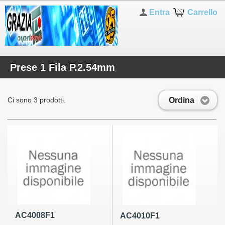
Entra
Carrello
Prese 1 Fila P.2.54mm
Ordina
Ci sono 3 prodotti.
AC4008F1
AC4010F1