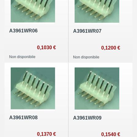
A3961WR06
A3961WR07
0,1030 €
0,1200 €
Non disponibile
Non disponibile
A3961WR08
A3961WR09
0,1370 €
0,1540 €