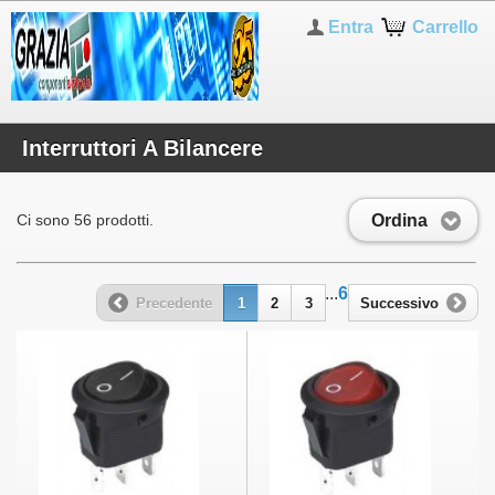
Entra
Carrello
Interruttori A Bilancere
Ordina
Ci sono 56 prodotti.
...
6
Precedente
1
2
3
Successivo