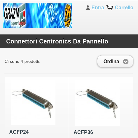
Entra
Carrello
Connettori Centronics Da Pannello
Ordina
Ci sono 4 prodotti.
ACFP24
ACFP36