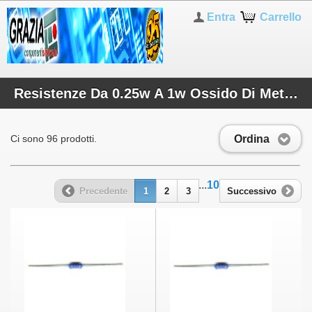
Entra
Carrello
Resistenze Da 0.25w A 1w Ossido Di Metallo
Ordina
Ci sono 96 prodotti.
...
10
Precedente
1
2
3
Successivo