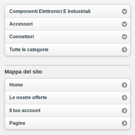
Componenti Elettronici E Industriali
Accessori
Connettori
Tutte le categorie
Mappa del sito
Home
Le nostre offerte
Il tuo account
Pagine