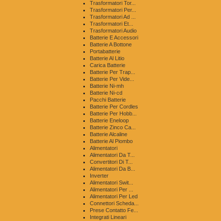
Trasformatori Tor...
Trasformatori Per...
Trasformatori Ad ...
Trasformatori Et...
Trasformatori Audio
Batterie E Accessori
Batterie A Bottone
Portabatterie
Batterie Al Litio
Carica Batterie
Batterie Per Trap...
Batterie Per Vide...
Batterie Ni-mh
Batterie Ni-cd
Pacchi Batterie
Batterie Per Cordles
Batterie Per Hobb...
Batterie Eneloop
Batterie Zinco Ca...
Batterie Alcaline
Batterie Al Piombo
Alimentatori
Alimentatori Da T...
Convertitori Di T...
Alimentatori Da B...
Inverter
Alimentatori Swit...
Alimentatori Per ...
Alimentatori Per Led
Connettori Scheda...
Prese Contatto Fe...
Integrati Lineari