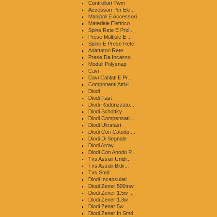
Controllori Pwm
Accessori Per Ele...
Manipoli E Accessori
Materiale Elettrico
Spine Rete E Prol...
Prese Multiple E ...
Spine E Prese Rete
Adattatori Rete
Prese Da Incasso
Moduli Polysnap
Cavi
Cavi Cablati E Pr...
Componenti Attivi
Diodi
Diodi Fast
Diodi Raddrizzato...
Diodi Schottky
Diodi Compensati ...
Diodi Ultrafast
Diodi Con Catodo ...
Diodi Di Segnale
Diodi Array
Diodi Con Anodo P...
Tvs Assiali Unidi...
Tvs Assiali Bidir...
Tvs Smd
Diodi Incapsulati
Diodi Zener 500mw
Diodi Zener 1.5w ...
Diodi Zener 1.3w
Diodi Zener 5w
Diodi Zener In Smd