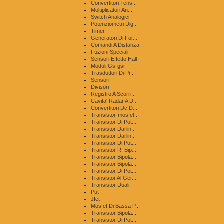
Convertitori Tens...
Moltiplicatori An...
Switch Analogici
Potenziometri Dig...
Timer
Generatori Di For...
Comandi A Distanza
Fuzioni Speciali
Sensori Effetto Hall
Moduli Gs-gsr
Trasduttori Di Pr...
Sensori
Divisori
Registro A Scorri...
Cavita' Radar A D...
Convertitori Dc D...
Transistor-mosfet...
Transistor Di Pot...
Transistor Darlin...
Transistor Darlin...
Transistor Di Pot...
Transistor Rf Bip...
Transistor Bipola...
Transistor Bipola...
Transistor Di Pot...
Transistor Al Ger...
Transistor Duali
Put
Jfet
Mosfet Di Bassa P...
Transistor Bipola...
Transistor Di Pot...