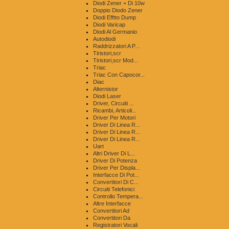
Diodi Zener + Di 10w
Doppio Diodo Zener
Diodi Efftto Dump
Diodi Varicap
Diodi Al Germanio
Autodiodi
Raddrizzatori A P...
Tiristori,scr
Tiristori,scr Mod...
Triac
Triac Con Capocor...
Diac
Alternistor
Diodi Laser
Driver, Circuiti ...
Ricambi, Articoli...
Driver Per Motori
Driver Di Linea R...
Driver Di Linea R...
Driver Di Linea R...
Uart
Altri Driver Di L...
Driver Di Potenza
Driver Per Displa...
Interfacce Di Pot...
Convertitori Di C...
Circuiti Telefonici
Controllo Tempera...
Altre Interfacce
Convertitori Ad
Convertitori Da
Registratori Vocali