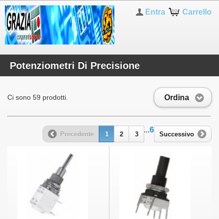
Entra
Carrello
Potenziometri Di Precisione
Ordina
Ci sono 59 prodotti.
...
6
Precedente
1
2
3
Successivo