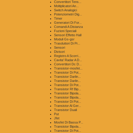
Convertitori Tens...
Moltiplicatori An...
Switch Analogici
Potenziometri Dig...
Timer
Generatori Di For...
Comandi A Distanza
Fuzioni Speciali
Sensori Effetto Hall
Moduli Gs-gsr
Trasduttori Di Pr...
Sensori
Divisori
Registro A Scorri...
Cavita' Radar A D...
Convertitori Dc D...
Transistor-mosfet...
Transistor Di Pot...
Transistor Darlin...
Transistor Darlin...
Transistor Di Pot...
Transistor Rf Bip...
Transistor Bipola...
Transistor Bipola...
Transistor Di Pot...
Transistor Al Ger...
Transistor Duali
Put
Jfet
Mosfet Di Bassa P...
Transistor Bipola...
Transistor Di Pot...