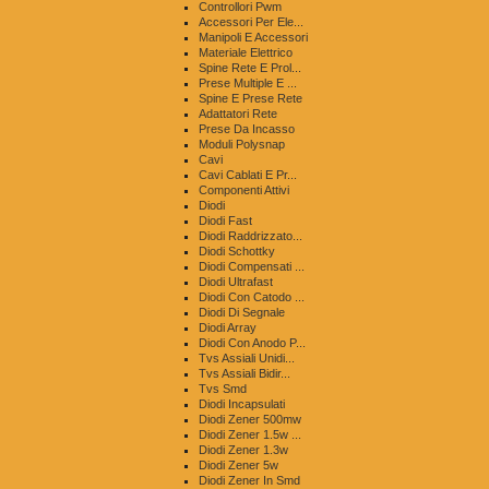
Controllori Pwm
Accessori Per Ele...
Manipoli E Accessori
Materiale Elettrico
Spine Rete E Prol...
Prese Multiple E ...
Spine E Prese Rete
Adattatori Rete
Prese Da Incasso
Moduli Polysnap
Cavi
Cavi Cablati E Pr...
Componenti Attivi
Diodi
Diodi Fast
Diodi Raddrizzato...
Diodi Schottky
Diodi Compensati ...
Diodi Ultrafast
Diodi Con Catodo ...
Diodi Di Segnale
Diodi Array
Diodi Con Anodo P...
Tvs Assiali Unidi...
Tvs Assiali Bidir...
Tvs Smd
Diodi Incapsulati
Diodi Zener 500mw
Diodi Zener 1.5w ...
Diodi Zener 1.3w
Diodi Zener 5w
Diodi Zener In Smd