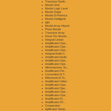
Transistor Darlin...
Mosfet Smd
Mosfet Logic Level
Mosfet Doppi
Mosfet Di Potenza
Mosfet Intelligenti
Igbt
Mosfet Array Hitachi
Photo Mosfet
Transistor Array
Driver Per Mosfet...
Integrati Lineari
Amplificatori Ope...
Amplificatori Ope...
Amplificatori Ope...
Integrati Audio V...
Amplificatori Audio
Amplificatori Ope...
Amplificatori Ope...
Alimentazione, Su...
Amplificatori Per...
Convertitori Di T...
Riferimenti Di Te...
Amplificatori Video
Amplificatori Ope...
Amplificatori Spe...
Amplificatori Ope...
Amplificatori Ope...
Amplificatori Di ...
Amplificatori D'i...
Comparatori
Aplificatori Samp...