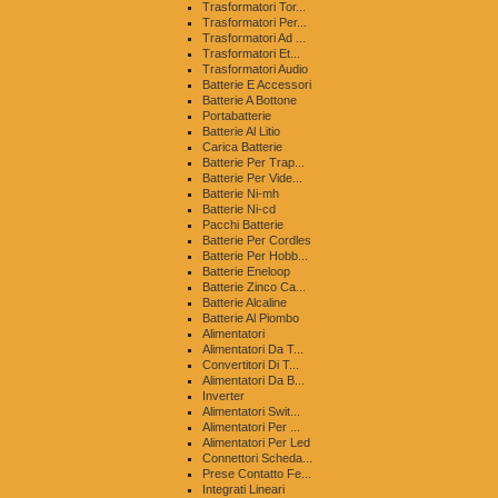
Trasformatori Tor...
Trasformatori Per...
Trasformatori Ad ...
Trasformatori Et...
Trasformatori Audio
Batterie E Accessori
Batterie A Bottone
Portabatterie
Batterie Al Litio
Carica Batterie
Batterie Per Trap...
Batterie Per Vide...
Batterie Ni-mh
Batterie Ni-cd
Pacchi Batterie
Batterie Per Cordles
Batterie Per Hobb...
Batterie Eneloop
Batterie Zinco Ca...
Batterie Alcaline
Batterie Al Piombo
Alimentatori
Alimentatori Da T...
Convertitori Di T...
Alimentatori Da B...
Inverter
Alimentatori Swit...
Alimentatori Per ...
Alimentatori Per Led
Connettori Scheda...
Prese Contatto Fe...
Integrati Lineari