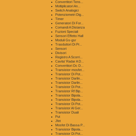
Convertitori Tens...
Moltiplicatori An...
Switch Analogici
Potenziometri Dig...
Timer
Generatori Di For...
Comandi A Distanza
Fuzioni Speciali
Sensori Effetto Hall
Moduli Gs-gsr
Trasduttori Di Pr...
Sensori
Divisori
Registro A Scorri...
Cavita' Radar A D...
Convertitori Dc D...
Transistor-mosfet...
Transistor Di Pot...
Transistor Darlin...
Transistor Darlin...
Transistor Di Pot...
Transistor Rf Bip...
Transistor Bipola...
Transistor Bipola...
Transistor Di Pot...
Transistor Al Ger...
Transistor Duali
Put
Jfet
Mosfet Di Bassa P...
Transistor Bipola...
Transistor Di Pot...