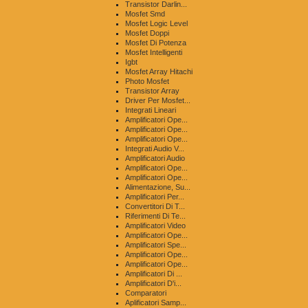
Transistor Darlin...
Mosfet Smd
Mosfet Logic Level
Mosfet Doppi
Mosfet Di Potenza
Mosfet Intelligenti
Igbt
Mosfet Array Hitachi
Photo Mosfet
Transistor Array
Driver Per Mosfet...
Integrati Lineari
Amplificatori Ope...
Amplificatori Ope...
Amplificatori Ope...
Integrati Audio V...
Amplificatori Audio
Amplificatori Ope...
Amplificatori Ope...
Alimentazione, Su...
Amplificatori Per...
Convertitori Di T...
Riferimenti Di Te...
Amplificatori Video
Amplificatori Ope...
Amplificatori Spe...
Amplificatori Ope...
Amplificatori Ope...
Amplificatori Di ...
Amplificatori D'i...
Comparatori
Aplificatori Samp...