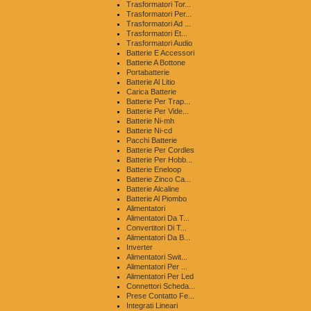
Trasformatori Tor...
Trasformatori Per...
Trasformatori Ad ...
Trasformatori Et...
Trasformatori Audio
Batterie E Accessori
Batterie A Bottone
Portabatterie
Batterie Al Litio
Carica Batterie
Batterie Per Trap...
Batterie Per Vide...
Batterie Ni-mh
Batterie Ni-cd
Pacchi Batterie
Batterie Per Cordles
Batterie Per Hobb...
Batterie Eneloop
Batterie Zinco Ca...
Batterie Alcaline
Batterie Al Piombo
Alimentatori
Alimentatori Da T...
Convertitori Di T...
Alimentatori Da B...
Inverter
Alimentatori Swit...
Alimentatori Per ...
Alimentatori Per Led
Connettori Scheda...
Prese Contatto Fe...
Integrati Lineari