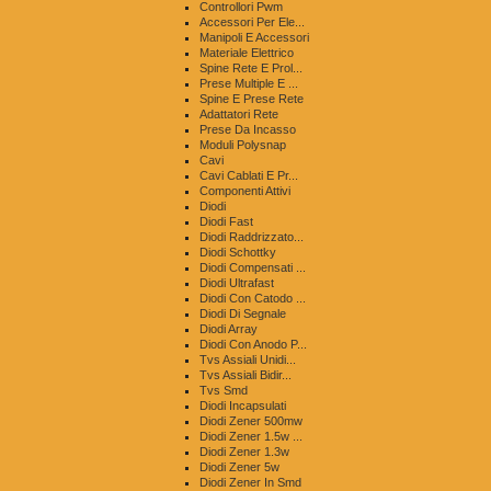
Controllori Pwm
Accessori Per Ele...
Manipoli E Accessori
Materiale Elettrico
Spine Rete E Prol...
Prese Multiple E ...
Spine E Prese Rete
Adattatori Rete
Prese Da Incasso
Moduli Polysnap
Cavi
Cavi Cablati E Pr...
Componenti Attivi
Diodi
Diodi Fast
Diodi Raddrizzato...
Diodi Schottky
Diodi Compensati ...
Diodi Ultrafast
Diodi Con Catodo ...
Diodi Di Segnale
Diodi Array
Diodi Con Anodo P...
Tvs Assiali Unidi...
Tvs Assiali Bidir...
Tvs Smd
Diodi Incapsulati
Diodi Zener 500mw
Diodi Zener 1.5w ...
Diodi Zener 1.3w
Diodi Zener 5w
Diodi Zener In Smd