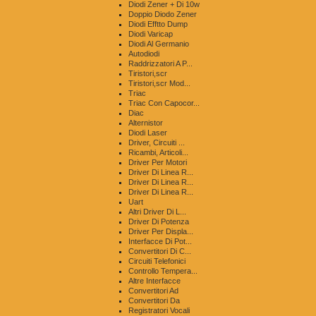
Diodi Zener + Di 10w
Doppio Diodo Zener
Diodi Efftto Dump
Diodi Varicap
Diodi Al Germanio
Autodiodi
Raddrizzatori A P...
Tiristori,scr
Tiristori,scr Mod...
Triac
Triac Con Capocor...
Diac
Alternistor
Diodi Laser
Driver, Circuiti ...
Ricambi, Articoli...
Driver Per Motori
Driver Di Linea R...
Driver Di Linea R...
Driver Di Linea R...
Uart
Altri Driver Di L...
Driver Di Potenza
Driver Per Displa...
Interfacce Di Pot...
Convertitori Di C...
Circuiti Telefonici
Controllo Tempera...
Altre Interfacce
Convertitori Ad
Convertitori Da
Registratori Vocali