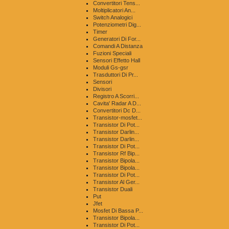
Convertitori Tens...
Moltiplicatori An...
Switch Analogici
Potenziometri Dig...
Timer
Generatori Di For...
Comandi A Distanza
Fuzioni Speciali
Sensori Effetto Hall
Moduli Gs-gsr
Trasduttori Di Pr...
Sensori
Divisori
Registro A Scorri...
Cavita' Radar A D...
Convertitori Dc D...
Transistor-mosfet...
Transistor Di Pot...
Transistor Darlin...
Transistor Darlin...
Transistor Di Pot...
Transistor Rf Bip...
Transistor Bipola...
Transistor Bipola...
Transistor Di Pot...
Transistor Al Ger...
Transistor Duali
Put
Jfet
Mosfet Di Bassa P...
Transistor Bipola...
Transistor Di Pot...