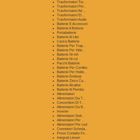
Trasformatori Tor...
Trasformatori Per...
Trasformatori Ad ...
Trasformatori Et...
Trasformatori Audio
Batterie E Accessori
Batterie A Bottone
Portabatterie
Batterie Al Litio
Carica Batterie
Batterie Per Trap...
Batterie Per Vide...
Batterie Ni-mh
Batterie Ni-cd
Pacchi Batterie
Batterie Per Cordles
Batterie Per Hobb...
Batterie Eneloop
Batterie Zinco Ca...
Batterie Alcaline
Batterie Al Piombo
Alimentatori
Alimentatori Da T...
Convertitori Di T...
Alimentatori Da B...
Inverter
Alimentatori Swit...
Alimentatori Per ...
Alimentatori Per Led
Connettori Scheda...
Prese Contatto Fe...
Integrati Lineari