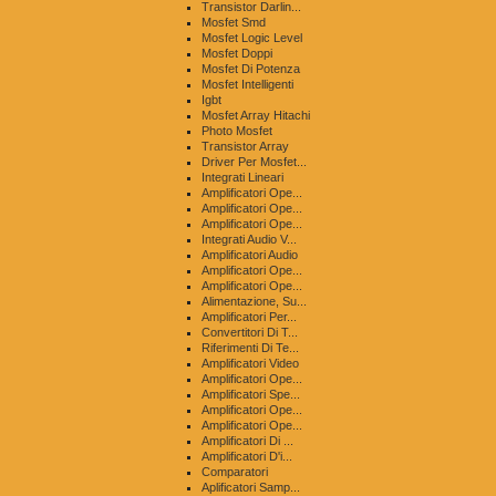
Transistor Darlin...
Mosfet Smd
Mosfet Logic Level
Mosfet Doppi
Mosfet Di Potenza
Mosfet Intelligenti
Igbt
Mosfet Array Hitachi
Photo Mosfet
Transistor Array
Driver Per Mosfet...
Integrati Lineari
Amplificatori Ope...
Amplificatori Ope...
Amplificatori Ope...
Integrati Audio V...
Amplificatori Audio
Amplificatori Ope...
Amplificatori Ope...
Alimentazione, Su...
Amplificatori Per...
Convertitori Di T...
Riferimenti Di Te...
Amplificatori Video
Amplificatori Ope...
Amplificatori Spe...
Amplificatori Ope...
Amplificatori Ope...
Amplificatori Di ...
Amplificatori D'i...
Comparatori
Aplificatori Samp...