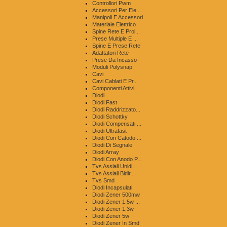
Controllori Pwm
Accessori Per Ele...
Manipoli E Accessori
Materiale Elettrico
Spine Rete E Prol...
Prese Multiple E ...
Spine E Prese Rete
Adattatori Rete
Prese Da Incasso
Moduli Polysnap
Cavi
Cavi Cablati E Pr...
Componenti Attivi
Diodi
Diodi Fast
Diodi Raddrizzato...
Diodi Schottky
Diodi Compensati ...
Diodi Ultrafast
Diodi Con Catodo ...
Diodi Di Segnale
Diodi Array
Diodi Con Anodo P...
Tvs Assiali Unidi...
Tvs Assiali Bidir...
Tvs Smd
Diodi Incapsulati
Diodi Zener 500mw
Diodi Zener 1.5w ...
Diodi Zener 1.3w
Diodi Zener 5w
Diodi Zener In Smd