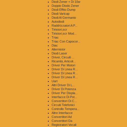
Diodi Zener + Di 10w
Doppio Diodo Zener
Diodi Efftto Dump
Diodi Varicap
Diodi Al Germanio
Autodiodi
Raddrizzatori A P...
Tiristori,scr
Tiristori,scr Mod...
Triac
Triac Con Capocor...
Diac
Alternistor
Diodi Laser
Driver, Circuiti ...
Ricambi, Articoli...
Driver Per Motori
Driver Di Linea R...
Driver Di Linea R...
Driver Di Linea R...
Uart
Altri Driver Di L...
Driver Di Potenza
Driver Per Displa...
Interfacce Di Pot...
Convertitori Di C...
Circuiti Telefonici
Controllo Tempera...
Altre Interfacce
Convertitori Ad
Convertitori Da
Registratori Vocali