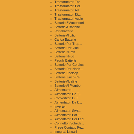
Trasformatori Tor...
Trasformatori Per...
Trasformatori Ad ...
Trasformatori Et...
Trasformatori Audio
Batterie E Accessori
Batterie A Bottone
Portabatterie
Batterie Al Litio
Carica Batterie
Batterie Per Trap...
Batterie Per Vide...
Batterie Ni-mh
Batterie Ni-cd
Pacchi Batterie
Batterie Per Cordles
Batterie Per Hobb...
Batterie Eneloop
Batterie Zinco Ca...
Batterie Alcaline
Batterie Al Piombo
Alimentatori
Alimentatori Da T...
Convertitori Di T...
Alimentatori Da B...
Inverter
Alimentatori Swit...
Alimentatori Per ...
Alimentatori Per Led
Connettori Scheda...
Prese Contatto Fe...
Integrati Lineari