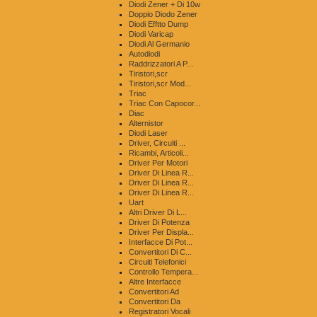
Diodi Zener + Di 10w
Doppio Diodo Zener
Diodi Efftto Dump
Diodi Varicap
Diodi Al Germanio
Autodiodi
Raddrizzatori A P...
Tiristori,scr
Tiristori,scr Mod...
Triac
Triac Con Capocor...
Diac
Alternistor
Diodi Laser
Driver, Circuiti ...
Ricambi, Articoli...
Driver Per Motori
Driver Di Linea R...
Driver Di Linea R...
Driver Di Linea R...
Uart
Altri Driver Di L...
Driver Di Potenza
Driver Per Displa...
Interfacce Di Pot...
Convertitori Di C...
Circuiti Telefonici
Controllo Tempera...
Altre Interfacce
Convertitori Ad
Convertitori Da
Registratori Vocali