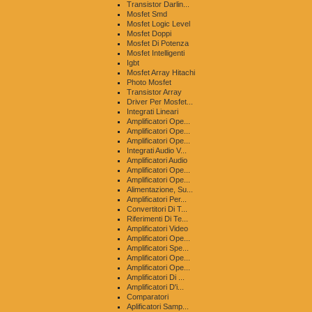
Transistor Darlin...
Mosfet Smd
Mosfet Logic Level
Mosfet Doppi
Mosfet Di Potenza
Mosfet Intelligenti
Igbt
Mosfet Array Hitachi
Photo Mosfet
Transistor Array
Driver Per Mosfet...
Integrati Lineari
Amplificatori Ope...
Amplificatori Ope...
Amplificatori Ope...
Integrati Audio V...
Amplificatori Audio
Amplificatori Ope...
Amplificatori Ope...
Alimentazione, Su...
Amplificatori Per...
Convertitori Di T...
Riferimenti Di Te...
Amplificatori Video
Amplificatori Ope...
Amplificatori Spe...
Amplificatori Ope...
Amplificatori Ope...
Amplificatori Di ...
Amplificatori D'i...
Comparatori
Aplificatori Samp...