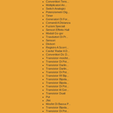
Convertitori Tens...
Moltiplicatori An...
Switch Analogici
Potenziometri Dig...
Timer
Generatori Di For...
Comandi A Distanza
Fuzioni Speciali
Sensori Effetto Hall
Moduli Gs-gsr
Trasduttori Di Pr...
Sensori
Divisori
Registro A Scorri...
Cavita' Radar A D...
Convertitori Dc D...
Transistor-mosfet...
Transistor Di Pot...
Transistor Darlin...
Transistor Darlin...
Transistor Di Pot...
Transistor Rf Bip...
Transistor Bipola...
Transistor Bipola...
Transistor Di Pot...
Transistor Al Ger...
Transistor Duali
Put
Jfet
Mosfet Di Bassa P...
Transistor Bipola...
Transistor Di Pot...