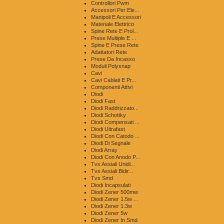
Controllori Pwm
Accessori Per Ele...
Manipoli E Accessori
Materiale Elettrico
Spine Rete E Prol...
Prese Multiple E ...
Spine E Prese Rete
Adattatori Rete
Prese Da Incasso
Moduli Polysnap
Cavi
Cavi Cablati E Pr...
Componenti Attivi
Diodi
Diodi Fast
Diodi Raddrizzato...
Diodi Schottky
Diodi Compensati ...
Diodi Ultrafast
Diodi Con Catodo ...
Diodi Di Segnale
Diodi Array
Diodi Con Anodo P...
Tvs Assiali Unidi...
Tvs Assiali Bidir...
Tvs Smd
Diodi Incapsulati
Diodi Zener 500mw
Diodi Zener 1.5w ...
Diodi Zener 1.3w
Diodi Zener 5w
Diodi Zener In Smd