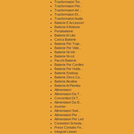
Trasformatori Tor...
Trasformatori Per...
Trasformatori Ad ...
Trasformatori Et...
Trasformatori Audio
Batterie E Accessori
Batterie A Bottone
Portabatterie
Batterie Al Litio
Carica Batterie
Batterie Per Trap...
Batterie Per Vide...
Batterie Ni-mh
Batterie Ni-cd
Pacchi Batterie
Batterie Per Cordles
Batterie Per Hobb...
Batterie Eneloop
Batterie Zinco Ca...
Batterie Alcaline
Batterie Al Piombo
Alimentatori
Alimentatori Da T...
Convertitori Di T...
Alimentatori Da B...
Inverter
Alimentatori Swit...
Alimentatori Per ...
Alimentatori Per Led
Connettori Scheda...
Prese Contatto Fe...
Integrati Lineari