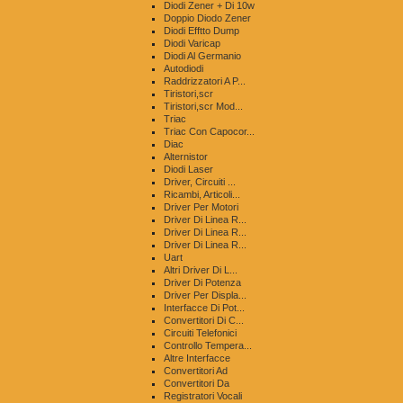
Diodi Zener + Di 10w
Doppio Diodo Zener
Diodi Efftto Dump
Diodi Varicap
Diodi Al Germanio
Autodiodi
Raddrizzatori A P...
Tiristori,scr
Tiristori,scr Mod...
Triac
Triac Con Capocor...
Diac
Alternistor
Diodi Laser
Driver, Circuiti ...
Ricambi, Articoli...
Driver Per Motori
Driver Di Linea R...
Driver Di Linea R...
Driver Di Linea R...
Uart
Altri Driver Di L...
Driver Di Potenza
Driver Per Displa...
Interfacce Di Pot...
Convertitori Di C...
Circuiti Telefonici
Controllo Tempera...
Altre Interfacce
Convertitori Ad
Convertitori Da
Registratori Vocali