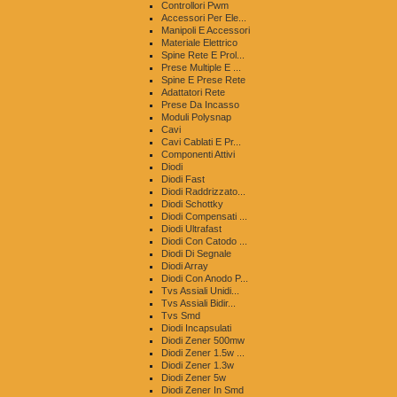
Controllori Pwm
Accessori Per Ele...
Manipoli E Accessori
Materiale Elettrico
Spine Rete E Prol...
Prese Multiple E ...
Spine E Prese Rete
Adattatori Rete
Prese Da Incasso
Moduli Polysnap
Cavi
Cavi Cablati E Pr...
Componenti Attivi
Diodi
Diodi Fast
Diodi Raddrizzato...
Diodi Schottky
Diodi Compensati ...
Diodi Ultrafast
Diodi Con Catodo ...
Diodi Di Segnale
Diodi Array
Diodi Con Anodo P...
Tvs Assiali Unidi...
Tvs Assiali Bidir...
Tvs Smd
Diodi Incapsulati
Diodi Zener 500mw
Diodi Zener 1.5w ...
Diodi Zener 1.3w
Diodi Zener 5w
Diodi Zener In Smd