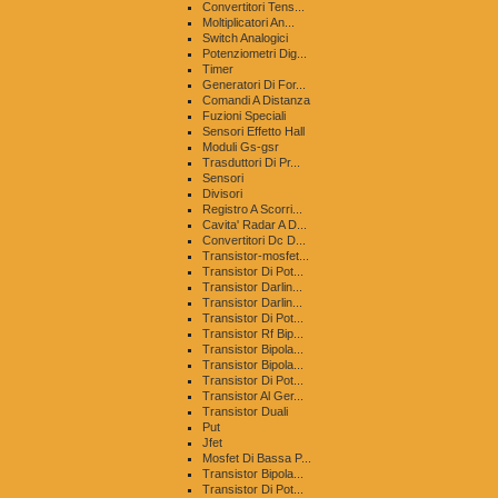
Convertitori Tens...
Moltiplicatori An...
Switch Analogici
Potenziometri Dig...
Timer
Generatori Di For...
Comandi A Distanza
Fuzioni Speciali
Sensori Effetto Hall
Moduli Gs-gsr
Trasduttori Di Pr...
Sensori
Divisori
Registro A Scorri...
Cavita' Radar A D...
Convertitori Dc D...
Transistor-mosfet...
Transistor Di Pot...
Transistor Darlin...
Transistor Darlin...
Transistor Di Pot...
Transistor Rf Bip...
Transistor Bipola...
Transistor Bipola...
Transistor Di Pot...
Transistor Al Ger...
Transistor Duali
Put
Jfet
Mosfet Di Bassa P...
Transistor Bipola...
Transistor Di Pot...