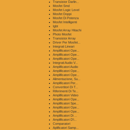
Transistor Darlin...
Mosfet Smd
Mosfet Logic Level
Mosfet Doppi
Mosfet Di Potenza
Mosfet Intelligenti
Igbt
Mosfet Array Hitachi
Photo Mosfet
Transistor Array
Driver Per Mosfet...
Integrati Lineari
Amplificatori Ope...
Amplificatori Ope...
Amplificatori Ope...
Integrati Audio V...
Amplificatori Audio
Amplificatori Ope...
Amplificatori Ope...
Alimentazione, Su...
Amplificatori Per...
Convertitori Di T...
Riferimenti Di Te...
Amplificatori Video
Amplificatori Ope...
Amplificatori Spe...
Amplificatori Ope...
Amplificatori Ope...
Amplificatori Di ...
Amplificatori D'i...
Comparatori
Aplificatori Samp...