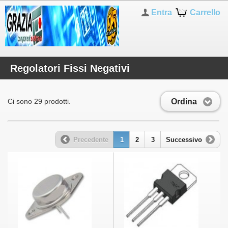
Entra
Carrello
Regolatori Fissi Negativi
Ordina
Ci sono 29 prodotti.
Precedente
1
2
3
Successivo