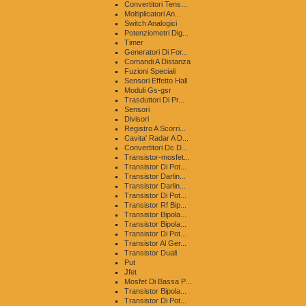
Convertitori Tens...
Moltiplicatori An...
Switch Analogici
Potenziometri Dig...
Timer
Generatori Di For...
Comandi A Distanza
Fuzioni Speciali
Sensori Effetto Hall
Moduli Gs-gsr
Trasduttori Di Pr...
Sensori
Divisori
Registro A Scorri...
Cavita' Radar A D...
Convertitori Dc D...
Transistor-mosfet...
Transistor Di Pot...
Transistor Darlin...
Transistor Darlin...
Transistor Di Pot...
Transistor Rf Bip...
Transistor Bipola...
Transistor Bipola...
Transistor Di Pot...
Transistor Al Ger...
Transistor Duali
Put
Jfet
Mosfet Di Bassa P...
Transistor Bipola...
Transistor Di Pot...