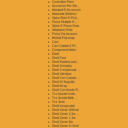
Controllori Pwm
Accessori Per Ele...
Manipoli E Accessori
Materiale Elettrico
Spine Rete E Prol...
Prese Multiple E ...
Spine E Prese Rete
Adattatori Rete
Prese Da Incasso
Moduli Polysnap
Cavi
Cavi Cablati E Pr...
Componenti Attivi
Diodi
Diodi Fast
Diodi Raddrizzato...
Diodi Schottky
Diodi Compensati ...
Diodi Ultrafast
Diodi Con Catodo ...
Diodi Di Segnale
Diodi Array
Diodi Con Anodo P...
Tvs Assiali Unidi...
Tvs Assiali Bidir...
Tvs Smd
Diodi Incapsulati
Diodi Zener 500mw
Diodi Zener 1.5w ...
Diodi Zener 1.3w
Diodi Zener 5w
Diodi Zener In Smd