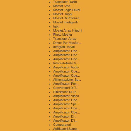
Transistor Darlin...
Mosfet Smd
Mosfet Logic Level
Mosfet Doppi
Mosfet Di Potenza
Mosfet Intelligenti
Igbt
Mosfet Array Hitachi
Photo Mosfet
Transistor Array
Driver Per Mosfet...
Integrati Lineari
Amplificatori Ope...
Amplificatori Ope...
Amplificatori Ope...
Integrati Audio V...
Amplificatori Audio
Amplificatori Ope...
Amplificatori Ope...
Alimentazione, Su...
Amplificatori Per...
Convertitori Di T...
Riferimenti Di Te...
Amplificatori Video
Amplificatori Ope...
Amplificatori Spe...
Amplificatori Ope...
Amplificatori Ope...
Amplificatori Di ...
Amplificatori D'i...
Comparatori
Aplificatori Samp...