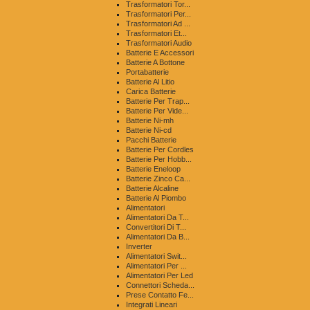
Trasformatori Tor...
Trasformatori Per...
Trasformatori Ad ...
Trasformatori Et...
Trasformatori Audio
Batterie E Accessori
Batterie A Bottone
Portabatterie
Batterie Al Litio
Carica Batterie
Batterie Per Trap...
Batterie Per Vide...
Batterie Ni-mh
Batterie Ni-cd
Pacchi Batterie
Batterie Per Cordles
Batterie Per Hobb...
Batterie Eneloop
Batterie Zinco Ca...
Batterie Alcaline
Batterie Al Piombo
Alimentatori
Alimentatori Da T...
Convertitori Di T...
Alimentatori Da B...
Inverter
Alimentatori Swit...
Alimentatori Per ...
Alimentatori Per Led
Connettori Scheda...
Prese Contatto Fe...
Integrati Lineari