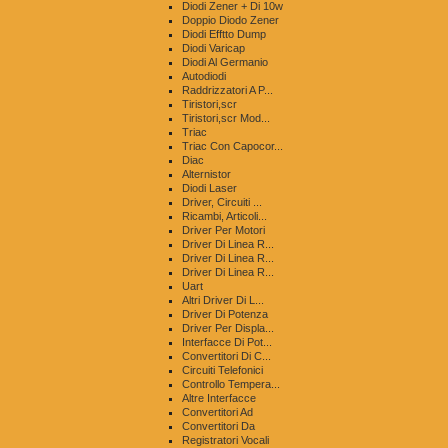
Diodi Zener + Di 10w
Doppio Diodo Zener
Diodi Efftto Dump
Diodi Varicap
Diodi Al Germanio
Autodiodi
Raddrizzatori A P...
Tiristori,scr
Tiristori,scr Mod...
Triac
Triac Con Capocor...
Diac
Alternistor
Diodi Laser
Driver, Circuiti ...
Ricambi, Articoli...
Driver Per Motori
Driver Di Linea R...
Driver Di Linea R...
Driver Di Linea R...
Uart
Altri Driver Di L...
Driver Di Potenza
Driver Per Displa...
Interfacce Di Pot...
Convertitori Di C...
Circuiti Telefonici
Controllo Tempera...
Altre Interfacce
Convertitori Ad
Convertitori Da
Registratori Vocali