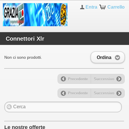
Entra
Carrello
Connettori Xlr
Ordina
Non ci sono prodotti.
Precedente
Successivo
Precedente
Successivo
Le nostre offerte