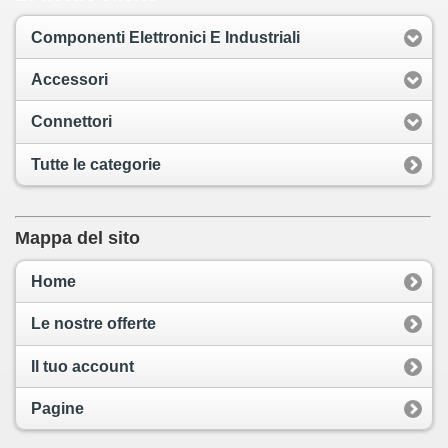
Componenti Elettronici E Industriali
Accessori
Connettori
Tutte le categorie
Mappa del sito
Home
Le nostre offerte
Il tuo account
Pagine