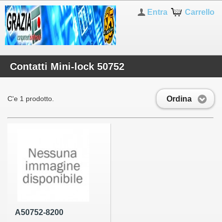
Entra
Carrello
Contatti Mini-lock 50752
Ordina
C'e 1 prodotto.
A50752-8200