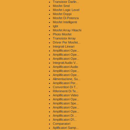
Transistor Darlin...
Mosfet Smd
Mosfet Logic Level
Mosfet Doppi
Mosfet Di Potenza
Mosfet Intelligenti
Igbt
Mosfet Array Hitachi
Photo Mosfet
Transistor Array
Driver Per Mosfet...
Integrati Lineari
Amplificatori Ope...
Amplificatori Ope...
Amplificatori Ope...
Integrati Audio V...
Amplificatori Audio
Amplificatori Ope...
Amplificatori Ope...
Alimentazione, Su...
Amplificatori Per...
Convertitori Di T...
Riferimenti Di Te...
Amplificatori Video
Amplificatori Ope...
Amplificatori Spe...
Amplificatori Ope...
Amplificatori Ope...
Amplificatori Di ...
Amplificatori D'i...
Comparatori
Aplificatori Samp...