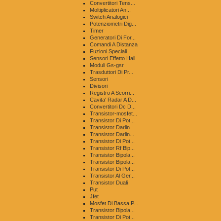
Convertitori Tens...
Moltiplicatori An...
Switch Analogici
Potenziometri Dig...
Timer
Generatori Di For...
Comandi A Distanza
Fuzioni Speciali
Sensori Effetto Hall
Moduli Gs-gsr
Trasduttori Di Pr...
Sensori
Divisori
Registro A Scorri...
Cavita' Radar A D...
Convertitori Dc D...
Transistor-mosfet...
Transistor Di Pot...
Transistor Darlin...
Transistor Darlin...
Transistor Di Pot...
Transistor Rf Bip...
Transistor Bipola...
Transistor Bipola...
Transistor Di Pot...
Transistor Al Ger...
Transistor Duali
Put
Jfet
Mosfet Di Bassa P...
Transistor Bipola...
Transistor Di Pot...