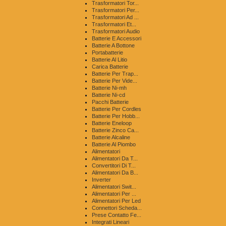
Trasformatori Tor...
Trasformatori Per...
Trasformatori Ad ...
Trasformatori Et...
Trasformatori Audio
Batterie E Accessori
Batterie A Bottone
Portabatterie
Batterie Al Litio
Carica Batterie
Batterie Per Trap...
Batterie Per Vide...
Batterie Ni-mh
Batterie Ni-cd
Pacchi Batterie
Batterie Per Cordles
Batterie Per Hobb...
Batterie Eneloop
Batterie Zinco Ca...
Batterie Alcaline
Batterie Al Piombo
Alimentatori
Alimentatori Da T...
Convertitori Di T...
Alimentatori Da B...
Inverter
Alimentatori Swit...
Alimentatori Per ...
Alimentatori Per Led
Connettori Scheda...
Prese Contatto Fe...
Integrati Lineari