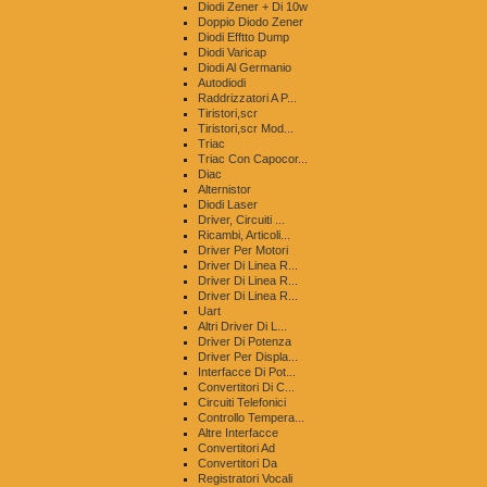
Diodi Zener + Di 10w
Doppio Diodo Zener
Diodi Efftto Dump
Diodi Varicap
Diodi Al Germanio
Autodiodi
Raddrizzatori A P...
Tiristori,scr
Tiristori,scr Mod...
Triac
Triac Con Capocor...
Diac
Alternistor
Diodi Laser
Driver, Circuiti ...
Ricambi, Articoli...
Driver Per Motori
Driver Di Linea R...
Driver Di Linea R...
Driver Di Linea R...
Uart
Altri Driver Di L...
Driver Di Potenza
Driver Per Displa...
Interfacce Di Pot...
Convertitori Di C...
Circuiti Telefonici
Controllo Tempera...
Altre Interfacce
Convertitori Ad
Convertitori Da
Registratori Vocali