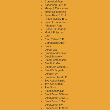
Controllori Pwm
Accessori Per Ele...
Manipoli E Accessori
Materiale Elettrico
Spine Rete E Prol...
Prese Multiple E ...
Spine E Prese Rete
Adattatori Rete
Prese Da Incasso
Moduli Polysnap
Cavi
Cavi Cablati E Pr...
Componenti Attivi
Diodi
Diodi Fast
Diodi Raddrizzato...
Diodi Schottky
Diodi Compensati ...
Diodi Ultrafast
Diodi Con Catodo ...
Diodi Di Segnale
Diodi Array
Diodi Con Anodo P...
Tvs Assiali Unidi...
Tvs Assiali Bidir...
Tvs Smd
Diodi Incapsulati
Diodi Zener 500mw
Diodi Zener 1.5w ...
Diodi Zener 1.3w
Diodi Zener 5w
Diodi Zener In Smd