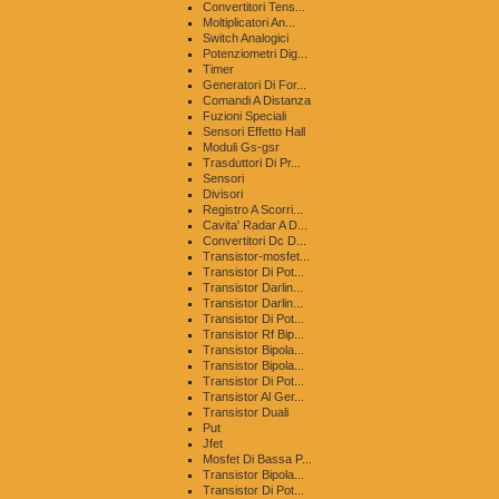
Convertitori Tens...
Moltiplicatori An...
Switch Analogici
Potenziometri Dig...
Timer
Generatori Di For...
Comandi A Distanza
Fuzioni Speciali
Sensori Effetto Hall
Moduli Gs-gsr
Trasduttori Di Pr...
Sensori
Divisori
Registro A Scorri...
Cavita' Radar A D...
Convertitori Dc D...
Transistor-mosfet...
Transistor Di Pot...
Transistor Darlin...
Transistor Darlin...
Transistor Di Pot...
Transistor Rf Bip...
Transistor Bipola...
Transistor Bipola...
Transistor Di Pot...
Transistor Al Ger...
Transistor Duali
Put
Jfet
Mosfet Di Bassa P...
Transistor Bipola...
Transistor Di Pot...