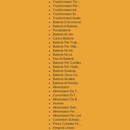
Trasformatori Tor...
Trasformatori Per...
Trasformatori Ad ...
Trasformatori Et...
Trasformatori Audio
Batterie E Accessori
Batterie A Bottone
Portabatterie
Batterie Al Litio
Carica Batterie
Batterie Per Trap...
Batterie Per Vide...
Batterie Ni-mh
Batterie Ni-cd
Pacchi Batterie
Batterie Per Cordles
Batterie Per Hobb...
Batterie Eneloop
Batterie Zinco Ca...
Batterie Alcaline
Batterie Al Piombo
Alimentatori
Alimentatori Da T...
Convertitori Di T...
Alimentatori Da B...
Inverter
Alimentatori Swit...
Alimentatori Per ...
Alimentatori Per Led
Connettori Scheda...
Prese Contatto Fe...
Integrati Lineari