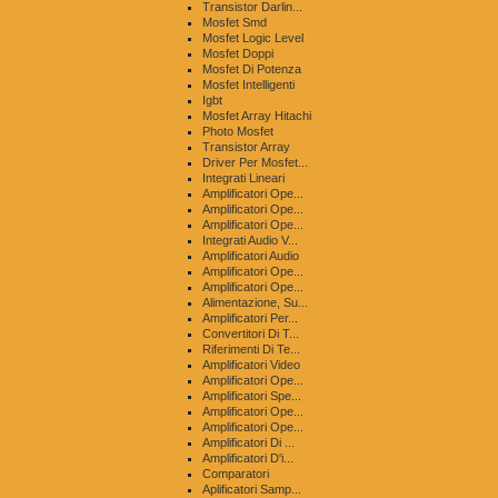
Transistor Darlin...
Mosfet Smd
Mosfet Logic Level
Mosfet Doppi
Mosfet Di Potenza
Mosfet Intelligenti
Igbt
Mosfet Array Hitachi
Photo Mosfet
Transistor Array
Driver Per Mosfet...
Integrati Lineari
Amplificatori Ope...
Amplificatori Ope...
Amplificatori Ope...
Integrati Audio V...
Amplificatori Audio
Amplificatori Ope...
Amplificatori Ope...
Alimentazione, Su...
Amplificatori Per...
Convertitori Di T...
Riferimenti Di Te...
Amplificatori Video
Amplificatori Ope...
Amplificatori Spe...
Amplificatori Ope...
Amplificatori Ope...
Amplificatori Di ...
Amplificatori D'i...
Comparatori
Aplificatori Samp...