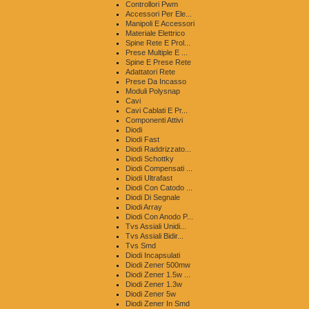
Controllori Pwm
Accessori Per Ele...
Manipoli E Accessori
Materiale Elettrico
Spine Rete E Prol...
Prese Multiple E ...
Spine E Prese Rete
Adattatori Rete
Prese Da Incasso
Moduli Polysnap
Cavi
Cavi Cablati E Pr...
Componenti Attivi
Diodi
Diodi Fast
Diodi Raddrizzato...
Diodi Schottky
Diodi Compensati ...
Diodi Ultrafast
Diodi Con Catodo ...
Diodi Di Segnale
Diodi Array
Diodi Con Anodo P...
Tvs Assiali Unidi...
Tvs Assiali Bidir...
Tvs Smd
Diodi Incapsulati
Diodi Zener 500mw
Diodi Zener 1.5w ...
Diodi Zener 1.3w
Diodi Zener 5w
Diodi Zener In Smd