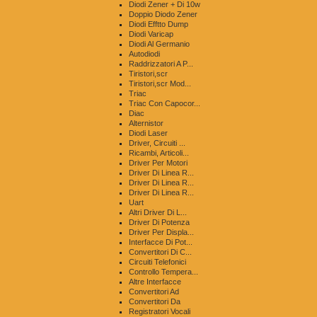
Diodi Zener + Di 10w
Doppio Diodo Zener
Diodi Efftto Dump
Diodi Varicap
Diodi Al Germanio
Autodiodi
Raddrizzatori A P...
Tiristori,scr
Tiristori,scr Mod...
Triac
Triac Con Capocor...
Diac
Alternistor
Diodi Laser
Driver, Circuiti ...
Ricambi, Articoli...
Driver Per Motori
Driver Di Linea R...
Driver Di Linea R...
Driver Di Linea R...
Uart
Altri Driver Di L...
Driver Di Potenza
Driver Per Displa...
Interfacce Di Pot...
Convertitori Di C...
Circuiti Telefonici
Controllo Tempera...
Altre Interfacce
Convertitori Ad
Convertitori Da
Registratori Vocali