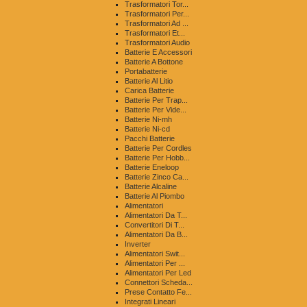
Trasformatori Tor...
Trasformatori Per...
Trasformatori Ad ...
Trasformatori Et...
Trasformatori Audio
Batterie E Accessori
Batterie A Bottone
Portabatterie
Batterie Al Litio
Carica Batterie
Batterie Per Trap...
Batterie Per Vide...
Batterie Ni-mh
Batterie Ni-cd
Pacchi Batterie
Batterie Per Cordles
Batterie Per Hobb...
Batterie Eneloop
Batterie Zinco Ca...
Batterie Alcaline
Batterie Al Piombo
Alimentatori
Alimentatori Da T...
Convertitori Di T...
Alimentatori Da B...
Inverter
Alimentatori Swit...
Alimentatori Per ...
Alimentatori Per Led
Connettori Scheda...
Prese Contatto Fe...
Integrati Lineari