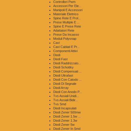
Controllori Pwm
Accessori Per Ele...
Manipoli E Accessori
Materiale Elettrico
Spine Rete E Prol...
Prese Multiple E ...
Spine E Prese Rete
Adattatori Rete
Prese Da Incasso
Moduli Polysnap
Cavi
Cavi Cablati E Pr...
Componenti Attivi
Diodi
Diodi Fast
Diodi Raddrizzato...
Diodi Schottky
Diodi Compensati ...
Diodi Ultrafast
Diodi Con Catodo ...
Diodi Di Segnale
Diodi Array
Diodi Con Anodo P...
Tvs Assiali Unidi...
Tvs Assiali Bidir...
Tvs Smd
Diodi Incapsulati
Diodi Zener 500mw
Diodi Zener 1.5w ...
Diodi Zener 1.3w
Diodi Zener 5w
Diodi Zener In Smd