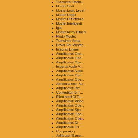
Transistor Darlin...
Mosfet Smd
Mosfet Logic Level
Mosfet Doppi
Mosfet Di Potenza
Mosfet Intelligenti
Igbt
Mosfet Array Hitachi
Photo Mosfet
Transistor Array
Driver Per Mosfet...
Integrati Lineari
Amplificatori Ope...
Amplificatori Ope...
Amplificatori Ope...
Integrati Audio V...
Amplificatori Audio
Amplificatori Ope...
Amplificatori Ope...
Alimentazione, Su...
Amplificatori Per...
Convertitori Di T...
Riferimenti Di Te...
Amplificatori Video
Amplificatori Ope...
Amplificatori Spe...
Amplificatori Ope...
Amplificatori Ope...
Amplificatori Di ...
Amplificatori D'i...
Comparatori
Aplificatori Samp...