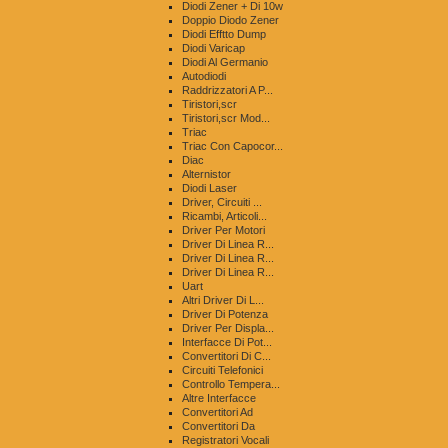
Diodi Zener + Di 10w
Doppio Diodo Zener
Diodi Efftto Dump
Diodi Varicap
Diodi Al Germanio
Autodiodi
Raddrizzatori A P...
Tiristori,scr
Tiristori,scr Mod...
Triac
Triac Con Capocor...
Diac
Alternistor
Diodi Laser
Driver, Circuiti ...
Ricambi, Articoli...
Driver Per Motori
Driver Di Linea R...
Driver Di Linea R...
Driver Di Linea R...
Uart
Altri Driver Di L...
Driver Di Potenza
Driver Per Displa...
Interfacce Di Pot...
Convertitori Di C...
Circuiti Telefonici
Controllo Tempera...
Altre Interfacce
Convertitori Ad
Convertitori Da
Registratori Vocali