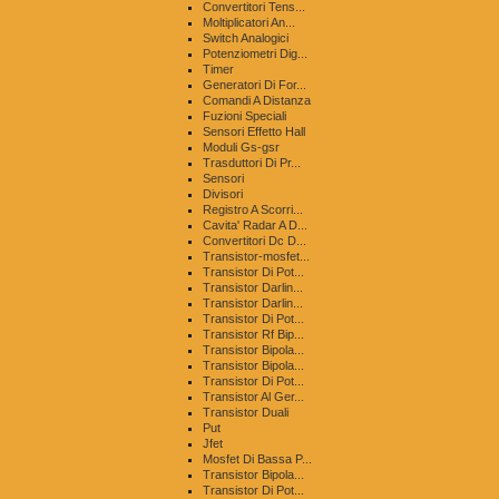
Convertitori Tens...
Moltiplicatori An...
Switch Analogici
Potenziometri Dig...
Timer
Generatori Di For...
Comandi A Distanza
Fuzioni Speciali
Sensori Effetto Hall
Moduli Gs-gsr
Trasduttori Di Pr...
Sensori
Divisori
Registro A Scorri...
Cavita' Radar A D...
Convertitori Dc D...
Transistor-mosfet...
Transistor Di Pot...
Transistor Darlin...
Transistor Darlin...
Transistor Di Pot...
Transistor Rf Bip...
Transistor Bipola...
Transistor Bipola...
Transistor Di Pot...
Transistor Al Ger...
Transistor Duali
Put
Jfet
Mosfet Di Bassa P...
Transistor Bipola...
Transistor Di Pot...