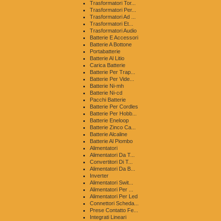
Trasformatori Tor...
Trasformatori Per...
Trasformatori Ad ...
Trasformatori Et...
Trasformatori Audio
Batterie E Accessori
Batterie A Bottone
Portabatterie
Batterie Al Litio
Carica Batterie
Batterie Per Trap...
Batterie Per Vide...
Batterie Ni-mh
Batterie Ni-cd
Pacchi Batterie
Batterie Per Cordles
Batterie Per Hobb...
Batterie Eneloop
Batterie Zinco Ca...
Batterie Alcaline
Batterie Al Piombo
Alimentatori
Alimentatori Da T...
Convertitori Di T...
Alimentatori Da B...
Inverter
Alimentatori Swit...
Alimentatori Per ...
Alimentatori Per Led
Connettori Scheda...
Prese Contatto Fe...
Integrati Lineari