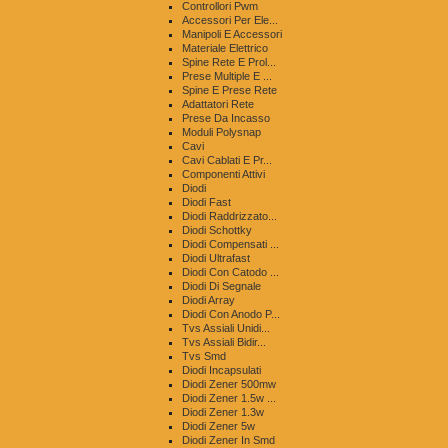
Controllori Pwm
Accessori Per Ele...
Manipoli E Accessori
Materiale Elettrico
Spine Rete E Prol...
Prese Multiple E ...
Spine E Prese Rete
Adattatori Rete
Prese Da Incasso
Moduli Polysnap
Cavi
Cavi Cablati E Pr...
Componenti Attivi
Diodi
Diodi Fast
Diodi Raddrizzato...
Diodi Schottky
Diodi Compensati ...
Diodi Ultrafast
Diodi Con Catodo ...
Diodi Di Segnale
Diodi Array
Diodi Con Anodo P...
Tvs Assiali Unidi...
Tvs Assiali Bidir...
Tvs Smd
Diodi Incapsulati
Diodi Zener 500mw
Diodi Zener 1.5w ...
Diodi Zener 1.3w
Diodi Zener 5w
Diodi Zener In Smd