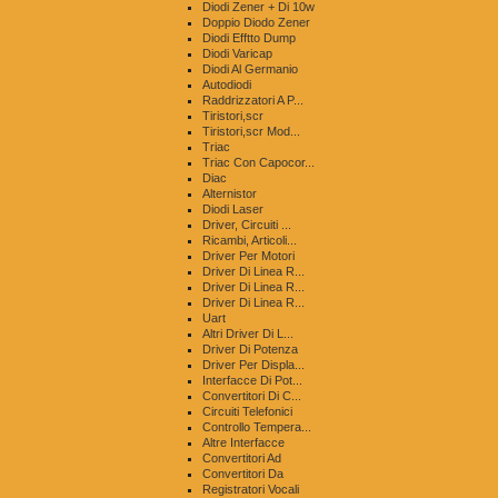
Diodi Zener + Di 10w
Doppio Diodo Zener
Diodi Efftto Dump
Diodi Varicap
Diodi Al Germanio
Autodiodi
Raddrizzatori A P...
Tiristori,scr
Tiristori,scr Mod...
Triac
Triac Con Capocor...
Diac
Alternistor
Diodi Laser
Driver, Circuiti ...
Ricambi, Articoli...
Driver Per Motori
Driver Di Linea R...
Driver Di Linea R...
Driver Di Linea R...
Uart
Altri Driver Di L...
Driver Di Potenza
Driver Per Displa...
Interfacce Di Pot...
Convertitori Di C...
Circuiti Telefonici
Controllo Tempera...
Altre Interfacce
Convertitori Ad
Convertitori Da
Registratori Vocali