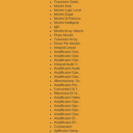
Transistor Darlin...
Mosfet Smd
Mosfet Logic Level
Mosfet Doppi
Mosfet Di Potenza
Mosfet Intelligenti
Igbt
Mosfet Array Hitachi
Photo Mosfet
Transistor Array
Driver Per Mosfet...
Integrati Lineari
Amplificatori Ope...
Amplificatori Ope...
Amplificatori Ope...
Integrati Audio V...
Amplificatori Audio
Amplificatori Ope...
Amplificatori Ope...
Alimentazione, Su...
Amplificatori Per...
Convertitori Di T...
Riferimenti Di Te...
Amplificatori Video
Amplificatori Ope...
Amplificatori Spe...
Amplificatori Ope...
Amplificatori Ope...
Amplificatori Di ...
Amplificatori D'i...
Comparatori
Aplificatori Samp...