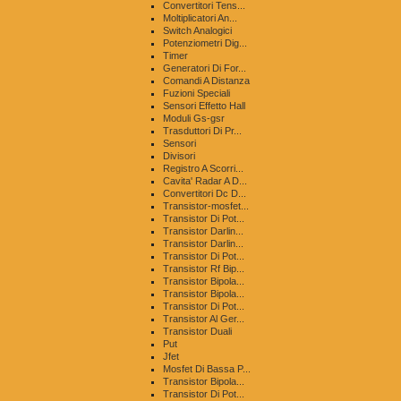
Convertitori Tens...
Moltiplicatori An...
Switch Analogici
Potenziometri Dig...
Timer
Generatori Di For...
Comandi A Distanza
Fuzioni Speciali
Sensori Effetto Hall
Moduli Gs-gsr
Trasduttori Di Pr...
Sensori
Divisori
Registro A Scorri...
Cavita' Radar A D...
Convertitori Dc D...
Transistor-mosfet...
Transistor Di Pot...
Transistor Darlin...
Transistor Darlin...
Transistor Di Pot...
Transistor Rf Bip...
Transistor Bipola...
Transistor Bipola...
Transistor Di Pot...
Transistor Al Ger...
Transistor Duali
Put
Jfet
Mosfet Di Bassa P...
Transistor Bipola...
Transistor Di Pot...