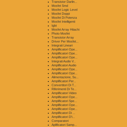
Transistor Darlin...
Mosfet Smd
Mosfet Logic Level
Mosfet Doppi
Mosfet Di Potenza
Mosfet Intelligenti
Igbt
Mosfet Array Hitachi
Photo Mosfet
Transistor Array
Driver Per Mosfet...
Integrati Lineari
Amplificatori Ope...
Amplificatori Ope...
Amplificatori Ope...
Integrati Audio V...
Amplificatori Audio
Amplificatori Ope...
Amplificatori Ope...
Alimentazione, Su...
Amplificatori Per...
Convertitori Di T...
Riferimenti Di Te...
Amplificatori Video
Amplificatori Ope...
Amplificatori Spe...
Amplificatori Ope...
Amplificatori Ope...
Amplificatori Di ...
Amplificatori D'i...
Comparatori
Aplificatori Samp...