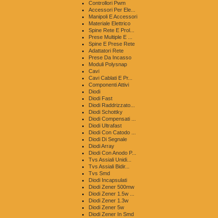
Controllori Pwm
Accessori Per Ele...
Manipoli E Accessori
Materiale Elettrico
Spine Rete E Prol...
Prese Multiple E ...
Spine E Prese Rete
Adattatori Rete
Prese Da Incasso
Moduli Polysnap
Cavi
Cavi Cablati E Pr...
Componenti Attivi
Diodi
Diodi Fast
Diodi Raddrizzato...
Diodi Schottky
Diodi Compensati ...
Diodi Ultrafast
Diodi Con Catodo ...
Diodi Di Segnale
Diodi Array
Diodi Con Anodo P...
Tvs Assiali Unidi...
Tvs Assiali Bidir...
Tvs Smd
Diodi Incapsulati
Diodi Zener 500mw
Diodi Zener 1.5w ...
Diodi Zener 1.3w
Diodi Zener 5w
Diodi Zener In Smd