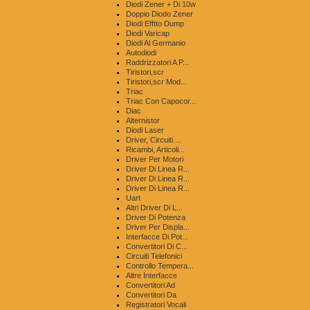
Diodi Zener + Di 10w
Doppio Diodo Zener
Diodi Efftto Dump
Diodi Varicap
Diodi Al Germanio
Autodiodi
Raddrizzatori A P...
Tiristori,scr
Tiristori,scr Mod...
Triac
Triac Con Capocor...
Diac
Alternistor
Diodi Laser
Driver, Circuiti ...
Ricambi, Articoli...
Driver Per Motori
Driver Di Linea R...
Driver Di Linea R...
Driver Di Linea R...
Uart
Altri Driver Di L...
Driver Di Potenza
Driver Per Displa...
Interfacce Di Pot...
Convertitori Di C...
Circuiti Telefonici
Controllo Tempera...
Altre Interfacce
Convertitori Ad
Convertitori Da
Registratori Vocali