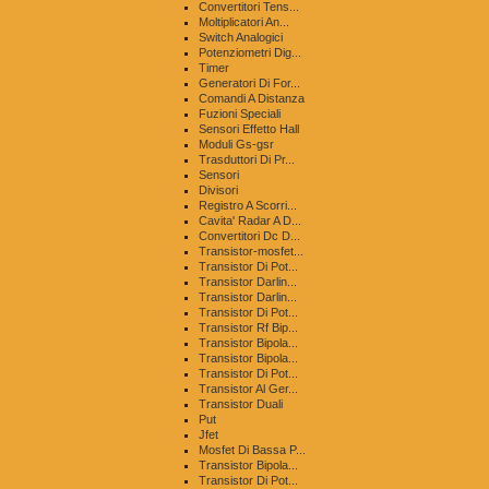
Convertitori Tens...
Moltiplicatori An...
Switch Analogici
Potenziometri Dig...
Timer
Generatori Di For...
Comandi A Distanza
Fuzioni Speciali
Sensori Effetto Hall
Moduli Gs-gsr
Trasduttori Di Pr...
Sensori
Divisori
Registro A Scorri...
Cavita' Radar A D...
Convertitori Dc D...
Transistor-mosfet...
Transistor Di Pot...
Transistor Darlin...
Transistor Darlin...
Transistor Di Pot...
Transistor Rf Bip...
Transistor Bipola...
Transistor Bipola...
Transistor Di Pot...
Transistor Al Ger...
Transistor Duali
Put
Jfet
Mosfet Di Bassa P...
Transistor Bipola...
Transistor Di Pot...