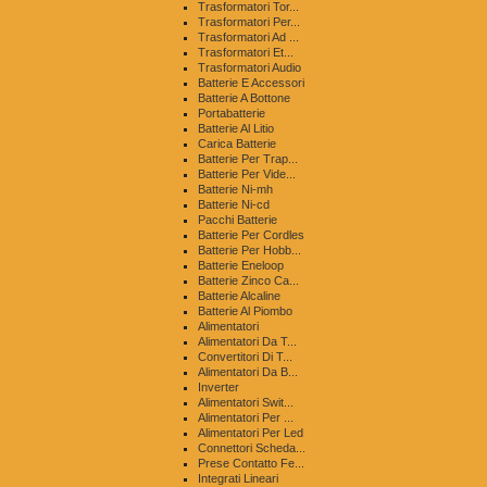
Trasformatori Tor...
Trasformatori Per...
Trasformatori Ad ...
Trasformatori Et...
Trasformatori Audio
Batterie E Accessori
Batterie A Bottone
Portabatterie
Batterie Al Litio
Carica Batterie
Batterie Per Trap...
Batterie Per Vide...
Batterie Ni-mh
Batterie Ni-cd
Pacchi Batterie
Batterie Per Cordles
Batterie Per Hobb...
Batterie Eneloop
Batterie Zinco Ca...
Batterie Alcaline
Batterie Al Piombo
Alimentatori
Alimentatori Da T...
Convertitori Di T...
Alimentatori Da B...
Inverter
Alimentatori Swit...
Alimentatori Per ...
Alimentatori Per Led
Connettori Scheda...
Prese Contatto Fe...
Integrati Lineari