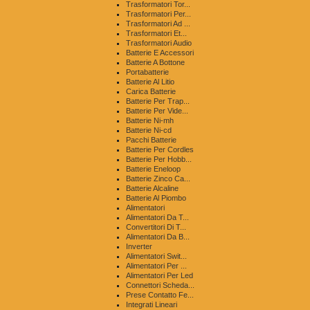
Trasformatori Tor...
Trasformatori Per...
Trasformatori Ad ...
Trasformatori Et...
Trasformatori Audio
Batterie E Accessori
Batterie A Bottone
Portabatterie
Batterie Al Litio
Carica Batterie
Batterie Per Trap...
Batterie Per Vide...
Batterie Ni-mh
Batterie Ni-cd
Pacchi Batterie
Batterie Per Cordles
Batterie Per Hobb...
Batterie Eneloop
Batterie Zinco Ca...
Batterie Alcaline
Batterie Al Piombo
Alimentatori
Alimentatori Da T...
Convertitori Di T...
Alimentatori Da B...
Inverter
Alimentatori Swit...
Alimentatori Per ...
Alimentatori Per Led
Connettori Scheda...
Prese Contatto Fe...
Integrati Lineari