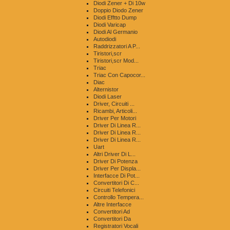
Diodi Zener + Di 10w
Doppio Diodo Zener
Diodi Efftto Dump
Diodi Varicap
Diodi Al Germanio
Autodiodi
Raddrizzatori A P...
Tiristori,scr
Tiristori,scr Mod...
Triac
Triac Con Capocor...
Diac
Alternistor
Diodi Laser
Driver, Circuiti ...
Ricambi, Articoli...
Driver Per Motori
Driver Di Linea R...
Driver Di Linea R...
Driver Di Linea R...
Uart
Altri Driver Di L...
Driver Di Potenza
Driver Per Displa...
Interfacce Di Pot...
Convertitori Di C...
Circuiti Telefonici
Controllo Tempera...
Altre Interfacce
Convertitori Ad
Convertitori Da
Registratori Vocali