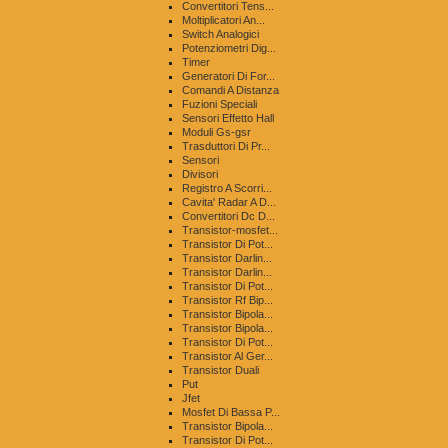
Convertitori Tens...
Moltiplicatori An...
Switch Analogici
Potenziometri Dig...
Timer
Generatori Di For...
Comandi A Distanza
Fuzioni Speciali
Sensori Effetto Hall
Moduli Gs-gsr
Trasduttori Di Pr...
Sensori
Divisori
Registro A Scorri...
Cavita' Radar A D...
Convertitori Dc D...
Transistor-mosfet...
Transistor Di Pot...
Transistor Darlin...
Transistor Darlin...
Transistor Di Pot...
Transistor Rf Bip...
Transistor Bipola...
Transistor Bipola...
Transistor Di Pot...
Transistor Al Ger...
Transistor Duali
Put
Jfet
Mosfet Di Bassa P...
Transistor Bipola...
Transistor Di Pot...