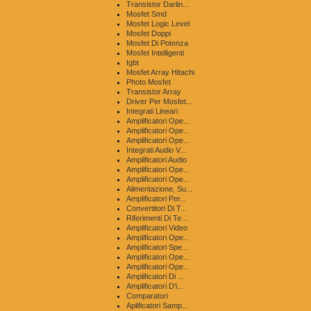
Transistor Darlin...
Mosfet Smd
Mosfet Logic Level
Mosfet Doppi
Mosfet Di Potenza
Mosfet Intelligenti
Igbt
Mosfet Array Hitachi
Photo Mosfet
Transistor Array
Driver Per Mosfet...
Integrati Lineari
Amplificatori Ope...
Amplificatori Ope...
Amplificatori Ope...
Integrati Audio V...
Amplificatori Audio
Amplificatori Ope...
Amplificatori Ope...
Alimentazione, Su...
Amplificatori Per...
Convertitori Di T...
Riferimenti Di Te...
Amplificatori Video
Amplificatori Ope...
Amplificatori Spe...
Amplificatori Ope...
Amplificatori Ope...
Amplificatori Di ...
Amplificatori D'i...
Comparatori
Aplificatori Samp...