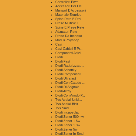
Controllori Pwm
Accessori Per Ele...
Manipoli E Accessori
Materiale Elettrico
Spine Rete E Prol...
Prese Multiple E ...
Spine E Prese Rete
Adattatori Rete
Prese Da Incasso
Moduli Polysnap
Cavi
Cavi Cablati E Pr...
Componenti Attivi
Diodi
Diodi Fast
Diodi Raddrizzato...
Diodi Schottky
Diodi Compensati ...
Diodi Ultrafast
Diodi Con Catodo ...
Diodi Di Segnale
Diodi Array
Diodi Con Anodo P...
Tvs Assiali Unidi...
Tvs Assiali Bidir...
Tvs Smd
Diodi Incapsulati
Diodi Zener 500mw
Diodi Zener 1.5w ...
Diodi Zener 1.3w
Diodi Zener 5w
Diodi Zener In Smd