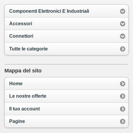
Componenti Elettronici E Industriali
Accessori
Connettori
Tutte le categorie
Mappa del sito
Home
Le nostre offerte
Il tuo account
Pagine