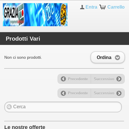
Entra
Carrello
Prodotti Vari
Ordina
Non ci sono prodotti.
Precedente
Successivo
Precedente
Successivo
Le nostre offerte