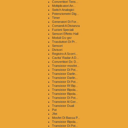
Convertitori Tens...
Moltiplicatori An...
Switch Analogici
Potenziometri Dig...
Timer
Generatori Di For...
Comandi A Distanza
Fuzioni Speciali
Sensori Effetto Hall
Moduli Gs-gsr
Trasduttori Di Pr...
Sensori
Divisori
Registro A Scorri...
Cavita' Radar A D...
Convertitori Dc D...
Transistor-mosfet...
Transistor Di Pot...
Transistor Darlin...
Transistor Darlin...
Transistor Di Pot...
Transistor Rf Bip...
Transistor Bipola...
Transistor Bipola...
Transistor Di Pot...
Transistor Al Ger...
Transistor Duali
Put
Jfet
Mosfet Di Bassa P...
Transistor Bipola...
Transistor Di Pot...