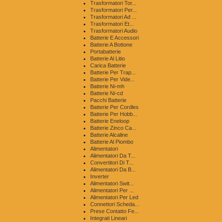
Trasformatori Tor...
Trasformatori Per...
Trasformatori Ad ...
Trasformatori Et...
Trasformatori Audio
Batterie E Accessori
Batterie A Bottone
Portabatterie
Batterie Al Litio
Carica Batterie
Batterie Per Trap...
Batterie Per Vide...
Batterie Ni-mh
Batterie Ni-cd
Pacchi Batterie
Batterie Per Cordles
Batterie Per Hobb...
Batterie Eneloop
Batterie Zinco Ca...
Batterie Alcaline
Batterie Al Piombo
Alimentatori
Alimentatori Da T...
Convertitori Di T...
Alimentatori Da B...
Inverter
Alimentatori Swit...
Alimentatori Per ...
Alimentatori Per Led
Connettori Scheda...
Prese Contatto Fe...
Integrati Lineari