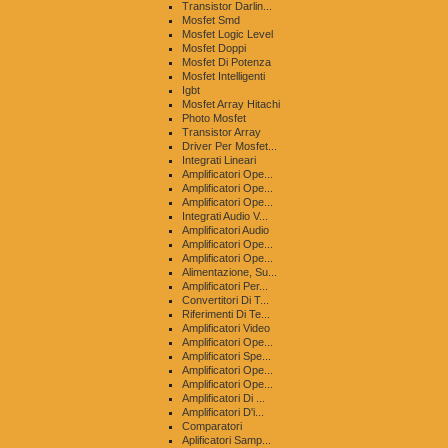
Transistor Darlin...
Mosfet Smd
Mosfet Logic Level
Mosfet Doppi
Mosfet Di Potenza
Mosfet Intelligenti
Igbt
Mosfet Array Hitachi
Photo Mosfet
Transistor Array
Driver Per Mosfet...
Integrati Lineari
Amplificatori Ope...
Amplificatori Ope...
Amplificatori Ope...
Integrati Audio V...
Amplificatori Audio
Amplificatori Ope...
Amplificatori Ope...
Alimentazione, Su...
Amplificatori Per...
Convertitori Di T...
Riferimenti Di Te...
Amplificatori Video
Amplificatori Ope...
Amplificatori Spe...
Amplificatori Ope...
Amplificatori Ope...
Amplificatori Di ...
Amplificatori D'i...
Comparatori
Aplificatori Samp...