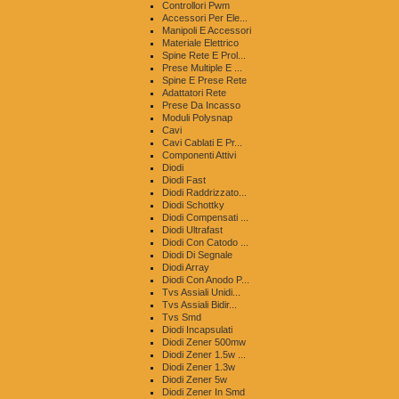
Controllori Pwm
Accessori Per Ele...
Manipoli E Accessori
Materiale Elettrico
Spine Rete E Prol...
Prese Multiple E ...
Spine E Prese Rete
Adattatori Rete
Prese Da Incasso
Moduli Polysnap
Cavi
Cavi Cablati E Pr...
Componenti Attivi
Diodi
Diodi Fast
Diodi Raddrizzato...
Diodi Schottky
Diodi Compensati ...
Diodi Ultrafast
Diodi Con Catodo ...
Diodi Di Segnale
Diodi Array
Diodi Con Anodo P...
Tvs Assiali Unidi...
Tvs Assiali Bidir...
Tvs Smd
Diodi Incapsulati
Diodi Zener 500mw
Diodi Zener 1.5w ...
Diodi Zener 1.3w
Diodi Zener 5w
Diodi Zener In Smd