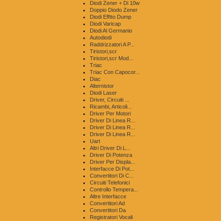
Diodi Zener + Di 10w
Doppio Diodo Zener
Diodi Efftto Dump
Diodi Varicap
Diodi Al Germanio
Autodiodi
Raddrizzatori A P...
Tiristori,scr
Tiristori,scr Mod...
Triac
Triac Con Capocor...
Diac
Alternistor
Diodi Laser
Driver, Circuiti ...
Ricambi, Articoli...
Driver Per Motori
Driver Di Linea R...
Driver Di Linea R...
Driver Di Linea R...
Uart
Altri Driver Di L...
Driver Di Potenza
Driver Per Displa...
Interfacce Di Pot...
Convertitori Di C...
Circuiti Telefonici
Controllo Tempera...
Altre Interfacce
Convertitori Ad
Convertitori Da
Registratori Vocali