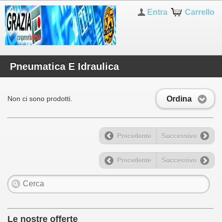
Entra
Carrello
Pneumatica E Idraulica
Ordina
Non ci sono prodotti.
Precedente
Successivo
Precedente
Successivo
Le nostre offerte